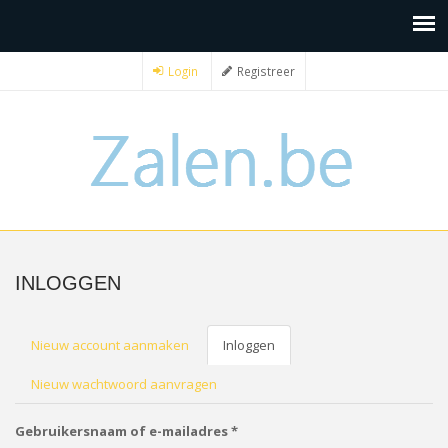
Login
Registreer
INLOGGEN
PRIMAIRE
Nieuw account aanmaken
Inloggen
(actieve
tabblad)
TABS
Nieuw wachtwoord aanvragen
Gebruikersnaam of e-mailadres
*