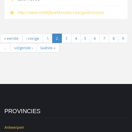
http://www.verblijfparkbreebos.be/gastronomie
« eerste
‹ vorige
1
2
3
4
5
6
7
8
9
…
volgende ›
laatste »
PROVINCIES
Antwerpen