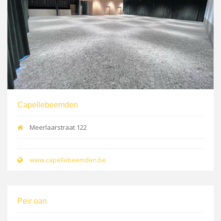
Capellebeemden
Meerlaarstraat 122
www.capellebeemden.be
Peir oan