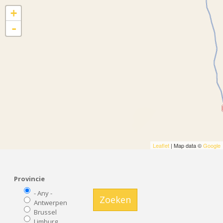
+
-
Leaflet
| Map data ©
Google
Provincie
- Any -
Zoeken
Antwerpen
Brussel
Limburg