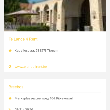
Te Lande 4 Rent
Kapellestraat 58 8573 Tiegem
www.telande4rent.be
Breebos
Merksplassesteenweg 104, Rijkevorsel
03/314 59 56