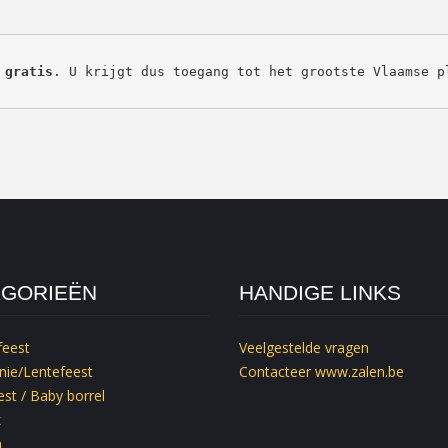
 gratis
. U krijgt dus toegang tot het grootste Vlaamse p
EGORIEËN
HANDIGE LINKS
feest
Veelgestelde vragen
ie/Lentefeest
Contacteer
www.zalen.be
st / Baby borrel
k
m