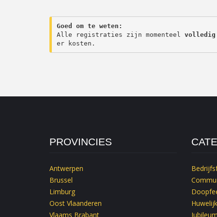
Goed om te weten:
Alle registraties zijn momenteel 
volledig
er kosten.
PROVINCIES
CAT
Antwerpen
Bedrijfs
Brussel
Commun
Limburg
Doopfee
Oost Vlaanderen
Huwelij
Vlaams Brabant
Jubileu