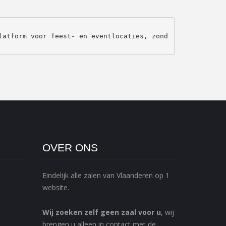
latform voor feest- en eventlocaties, zond
OVER ONS
Eindelijk alle zalen van Vlaanderen op 1
website.
Wij zoeken zelf geen zaal voor u
, wij
brengen u alleen in contact met de