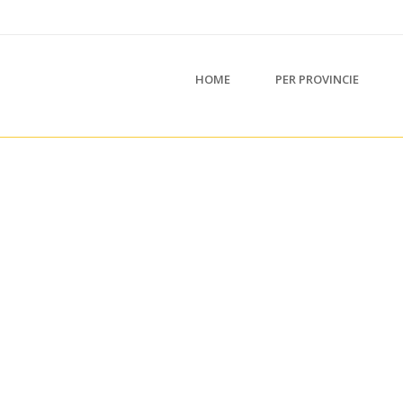
HOME
PER PROVINCIE
Uw feedback is veel waard