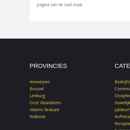
pagina van de zaal staat.
PROVINCIES
CAT
Antwerpen
Bedrijfs
Brussel
Commun
Limburg
Doopfee
Oost Vlaanderen
Huwelij
Vlaams Brabant
Jubileu
Wallonie
Koffieta
Recepti