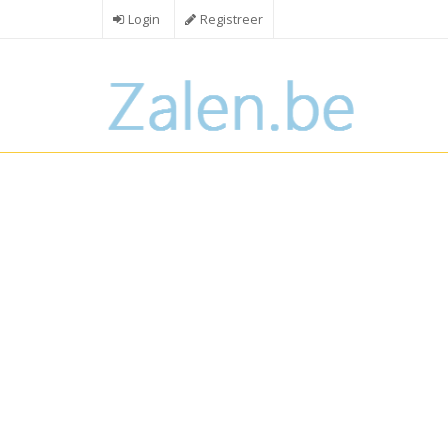
Overslaan
Login
Registreer
en
naar
de
inhoud
gaan