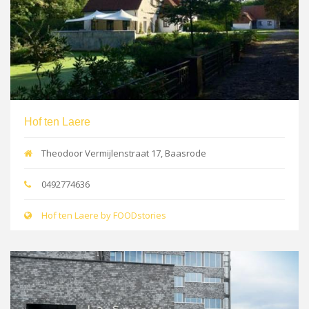
Hof ten Laere
Theodoor Vermijlenstraat 17, Baasrode
0492774636
Hof ten Laere by FOODstories