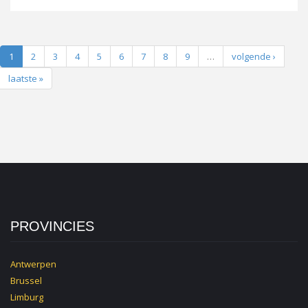
1
2
3
4
5
6
7
8
9
…
volgende ›
laatste »
PROVINCIES
Antwerpen
Brussel
Limburg