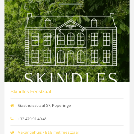
Skindles Feestzaal
Gasthuisstraat 57, Poperinge
+32 479 91 40 45
Vakantiehuis / B&B met feestzaal