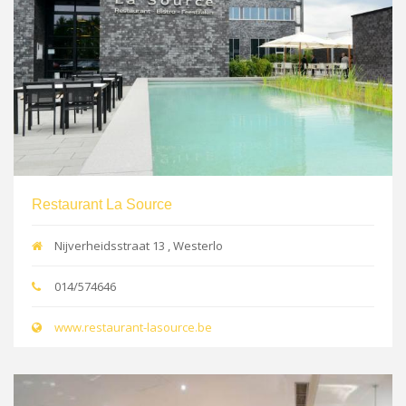
Restaurant La Source
Nijverheidsstraat 13 , Westerlo
014/574646
www.restaurant-lasource.be