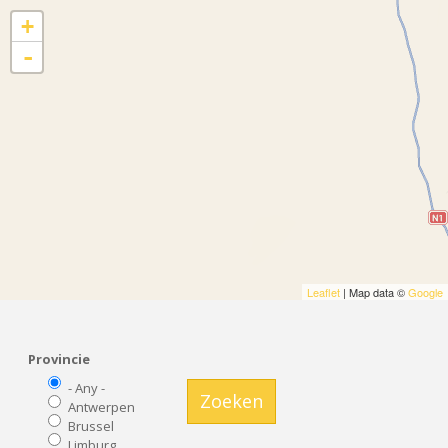
+
-
Leaflet
| Map data ©
Google
Provincie
- Any -
Zoeken
Antwerpen
Brussel
Limburg