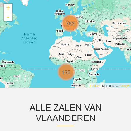
+
-
763
135
Leaflet
| Map data ©
Google
ALLE ZALEN VAN
VLAANDEREN