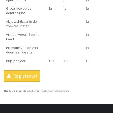
Grote foto op de
Ja
Ja
Ja
detailpagina
Altijd zichtbaar in de
Ja
zoekresultaten
Visueel verschil op de
Ja
kaart
Promotie van de zaal
Ja
doorheen de site
Prijs per jaar
€ 0
€ 0
€ 0
Registreer!
Standaard en premium
, tijdelijk
gratis
in aanloop naar vernieuwd platform