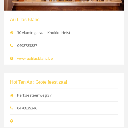
Au Lilas Blanc
30 vlamingstraat, Knokke Heist
0498783887
www.aulilasblanc.be
Hof Ten As ; Grote feest zaal
Perksesteenweg 37
0470839346