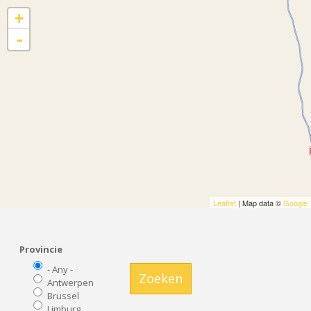
+
-
Leaflet
| Map data ©
Google
Provincie
- Any -
Zoeken
Antwerpen
Brussel
Limburg