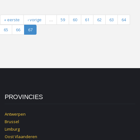
« eerste
‹ vorige
…
59
60
61
62
63
64
65
66
67
PROVINCIES
Antwerpen
Brussel
Limburg
Oost Vlaanderen