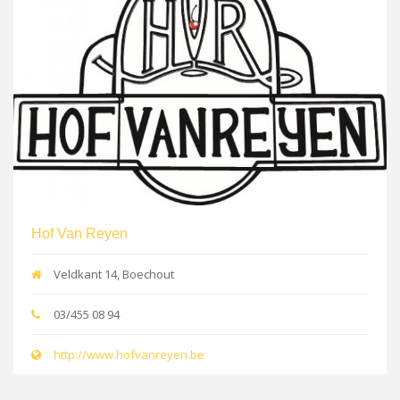
Hof Van Reyen
Veldkant 14, Boechout
03/455 08 94
http://www.hofvanreyen.be