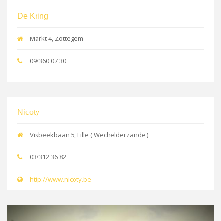
De Kring
Markt 4, Zottegem
09/360 07 30
Nicoty
Visbeekbaan 5, Lille ( Wechelderzande )
03/312 36 82
http://www.nicoty.be