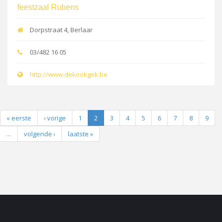
feestzaal Rubens
Dorpstraat 4, Berlaar
03/482 16 05
http://www.dekookgek.be
« eerste
‹ vorige
1
2
3
4
5
6
7
8
9
…
volgende ›
laatste »