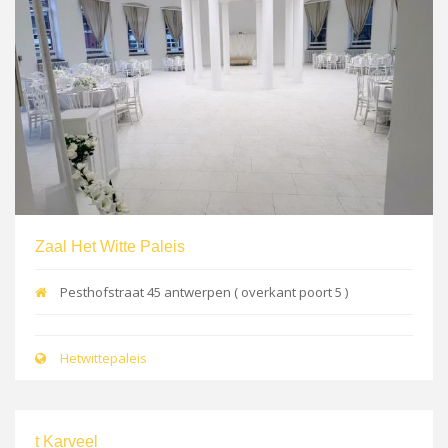
Zaal Het Witte Paleis
Pesthofstraat 45 antwerpen ( overkant poort 5 )
Hetwittepaleis
t Karveel