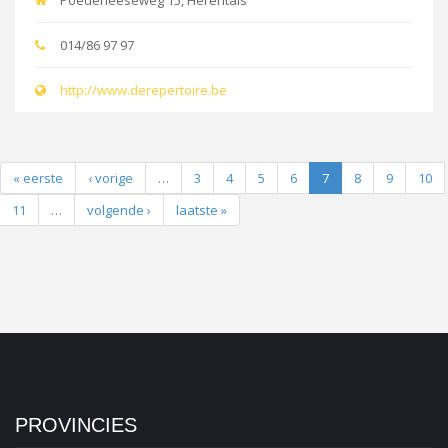
Poederleeseweg 15, Herentals
014/86 97 97
http://www.derepertoire.be
« eerste
‹ vorige
…
3
4
5
6
7
8
9
10
11
…
volgende ›
laatste »
PROVINCIES