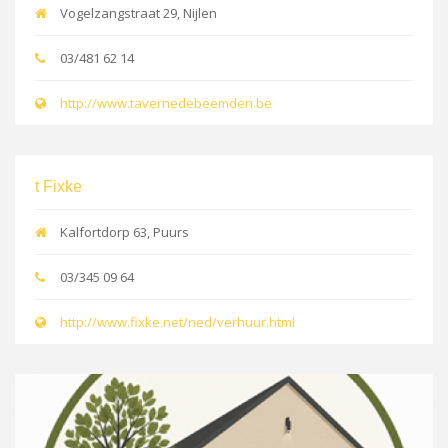
Vogelzangstraat 29, Nijlen
03/481 62 14
http://www.tavernedebeemden.be
t Fixke
Kalfortdorp 63, Puurs
03/345 09 64
http://www.fixke.net/ned/verhuur.html