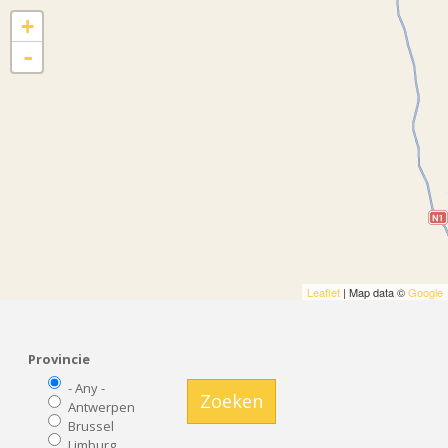
+
-
Leaflet
| Map data ©
Google
Provincie
- Any -
Zoeken
Antwerpen
Brussel
Limburg