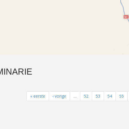
MINARIE
« eerste
‹ vorige
…
52
53
54
55