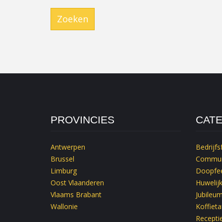
Zoeken
PROVINCIES
CAT
Antwerpen
Bedrijfs
Brussel
Commun
Limburg
Doopfee
Oost Vlaanderen
Huwelij
Vlaams Brabant
Jubileu
Wallonie
Koffieta
Recepti