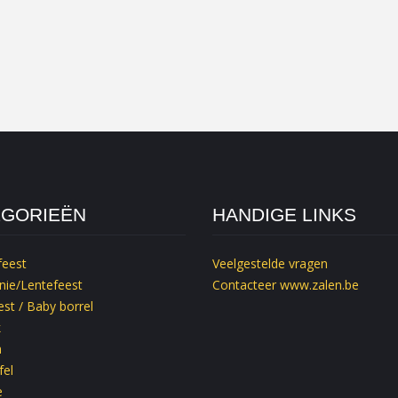
EGORIEËN
HANDIGE LINKS
feest
Veelgestelde vragen
ie/Lentefeest
Contacteer
www.zalen.be
st / Baby borrel
k
m
fel
e