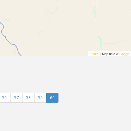
Leaflet
| Map data ©
Google
56
57
58
59
60