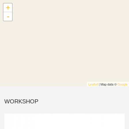
+
-
Leaflet
| Map data ©
Google
WORKSHOP