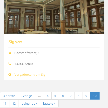
Sig vzw
Pachthofstraat, 1
+3253382818
Vergadercentrum Sig
« eerste
‹ vorige
…
4
5
6
7
8
9
10
11
12
volgende ›
laatste »