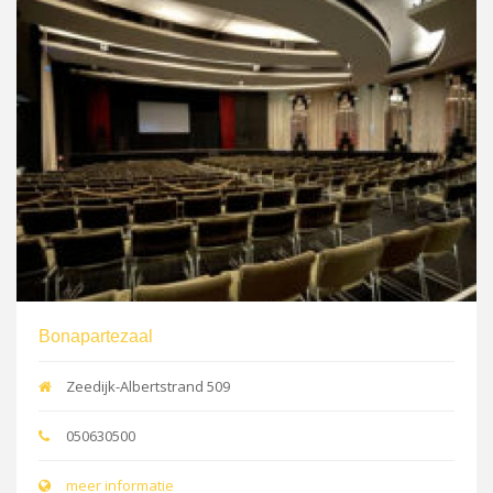
Bonapartezaal
Zeedijk-Albertstrand 509
050630500
meer informatie