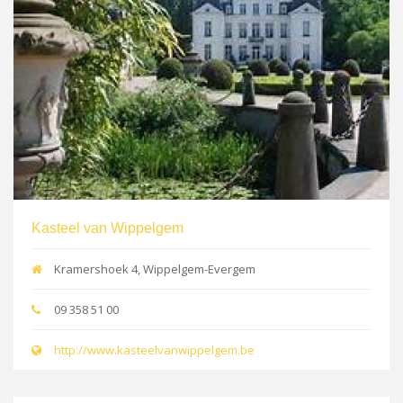
Kasteel van Wippelgem
Kramershoek 4, Wippelgem-Evergem
09 358 51 00
http://www.kasteelvanwippelgem.be