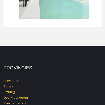
PROVINCIES
Antwerpen
Brussel
Limburg
Oost Vlaanderen
Vlaams Brabant