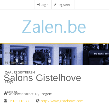
Overslaan
Login
Registreer
en
naar
de
inhoud
gaan
HOME
PER PROVINCIE
ZAAL REGISTREREN
Salons Gistelhove
FAQS
CONTACT
Wielewaalstraat 18, Izegem
051/30 18 77
http://www.gistelhove.com