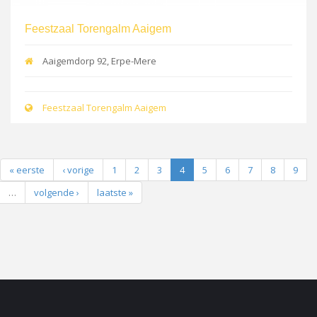
Feestzaal Torengalm Aaigem
Aaigemdorp 92, Erpe-Mere
Feestzaal Torengalm Aaigem
« eerste
‹ vorige
1
2
3
4
5
6
7
8
9
…
volgende ›
laatste »