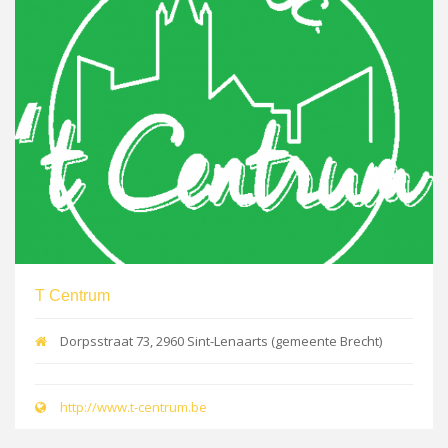
T Centrum
Dorpsstraat 73, 2960 Sint-Lenaarts (gemeente Brecht)
http://www.t-centrum.be