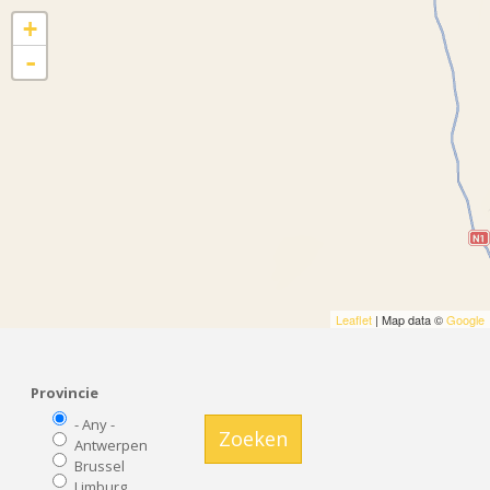
+
-
Leaflet
| Map data ©
Google
Provincie
- Any -
Zoeken
Antwerpen
Brussel
Limburg