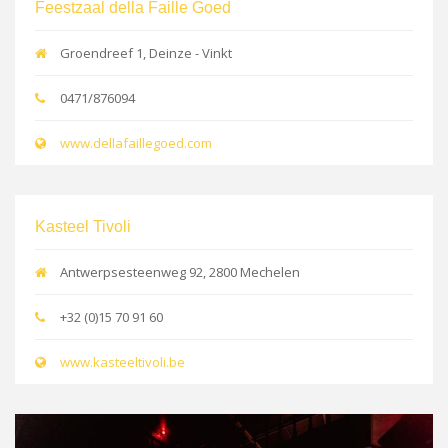
Feestzaal della Faille Goed
Groendreef 1, Deinze - Vinkt
0471/876094
www.dellafaillegoed.com
Kasteel Tivoli
Antwerpsesteenweg 92, 2800 Mechelen
+32 (0)15 70 91 60
www.kasteeltivoli.be