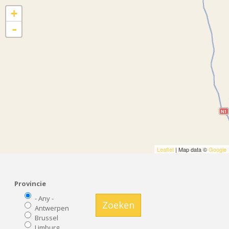
+
-
Leaflet
| Map data ©
Google
Provincie
- Any -
Zoeken
Antwerpen
Brussel
Limburg