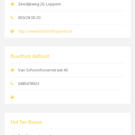
Zeedijkweg 20, Loppem
050/28 00 20
http://www.klokhofloppem.be
Buurthuis deBuurt
Van Schoonhovenstraat 43
0485478923
Hof Ten Bosse