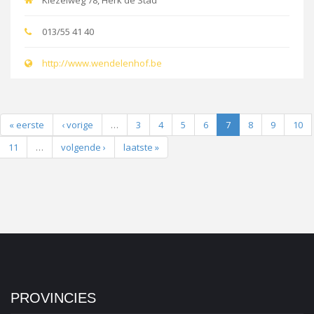
Kiezelweg 78, Herk de Stad
013/55 41 40
http://www.wendelenhof.be
« eerste
‹ vorige
…
3
4
5
6
7
8
9
10
11
…
volgende ›
laatste »
PROVINCIES