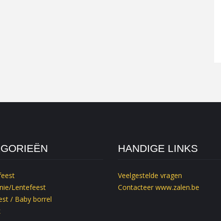
EGORIEËN
HANDIGE LINKS
feest
Veelgestelde vragen
ie/Lentefeest
Contacteer
www.zalen.be
st / Baby borrel
k