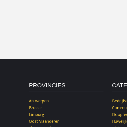
PROVINCIES
CAT
Antwerpen
Bedrijfs
Brussel
Commun
Limburg
Doopfee
Oost Vlaanderen
Huwelij