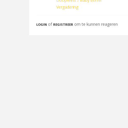
Doopfeest / Baby borrel
Vergadering
of
om te kunnen reageren
LOGIN
REGISTREER