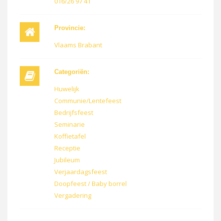
016/26 97 41
Provincie:
Vlaams Brabant
Categoriën:
Huwelijk
Communie/Lentefeest
Bedrijfsfeest
Seminarie
Koffietafel
Receptie
Jubileum
Verjaardagsfeest
Doopfeest / Baby borrel
Vergadering