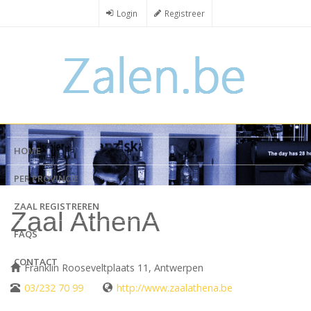
Overslaan
Login
Registreer
en
naar
de
inhoud
gaan
HOME
PER PROVINCIE
ZAAL REGISTREREN
Zaal AthenA
FAQS
CONTACT
Franklin Rooseveltplaats 11, Antwerpen
03/232 70 99
http://www.zaalathena.be